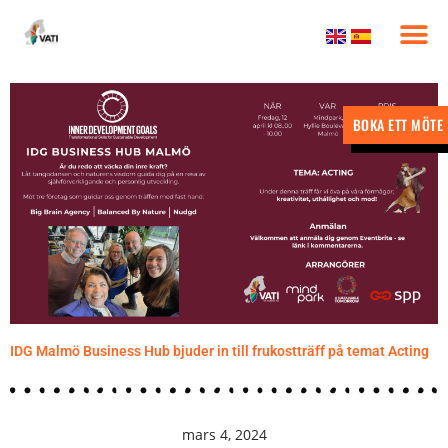
Nyheter & eve
Kontakta oss
BOKA ETT MÖTE
IDG Malmö Business Hub bjuder in till frukostträff på temat Acting
mars 4, 2024