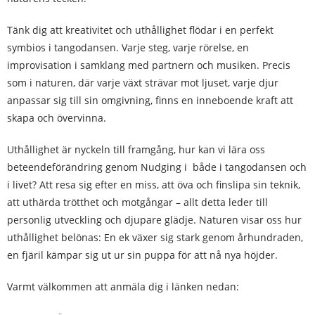
Tänk dig att kreativitet och uthållighet flödar i en perfekt
symbios i tangodansen. Varje steg, varje rörelse, en
improvisation i samklang med partnern och musiken. Precis
som i naturen, där varje växt strävar mot ljuset, varje djur
anpassar sig till sin omgivning, finns en inneboende kraft att
skapa och övervinna.
Uthållighet är nyckeln till framgång, hur kan vi lära oss
beteendeförändring genom Nudging i både i tangodansen och
i livet? Att resa sig efter en miss, att öva och finslipa sin teknik,
att uthärda trötthet och motgångar – allt detta leder till
personlig utveckling och djupare glädje. Naturen visar oss hur
uthållighet belönas: En ek växer sig stark genom århundraden,
en fjäril kämpar sig ut ur sin puppa för att nå nya höjder.
Varmt välkommen att anmäla dig i länken nedan: